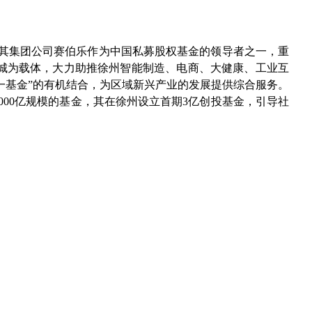
。其集团公司赛伯乐作为中国私募股权基金的领导者之一，重
城为载体，大力助推徐州智能制造、电商、大健康、工业互
一基金”的有机结合，为区域新兴产业的发展提供综合服务。
2000亿规模的基金，其在徐州设立首期3亿创投基金，引导社