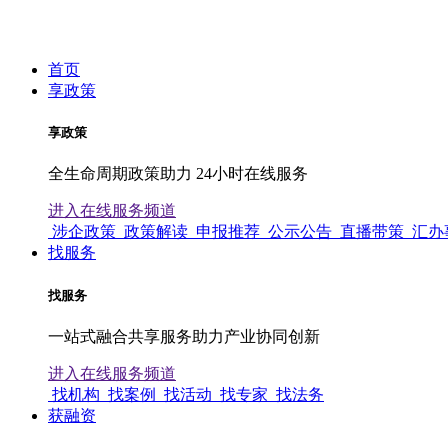
首页
享政策
享政策
全生命周期政策助力 24小时在线服务
进入在线服务频道
涉企政策
政策解读
申报推荐
公示公告
直播带策
汇办
找服务
找服务
一站式融合共享服务助力产业协同创新
进入在线服务频道
找机构
找案例
找活动
找专家
找法务
获融资