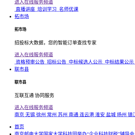
进入在线服务频道
直播讲座
培训学习
名师优课
拓市场
拓市场
招投标大数据，您的智能订单查找专家
进入在线服务频道
资格预审公告
招标公告
中标候选人公示
中标结果公示
联市县
联市县
互联互通 协同服务
进入在线服务频道
南京
无锡
徐州
常州
苏州
南通
连云港
淮安
盐城
扬州
镇
首页
南京邮电大学国家大学科技园举办“企业科技财税”辅导会