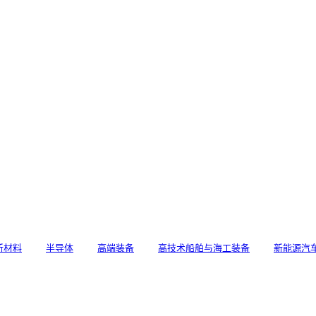
新材料
半导体
高端装备
高技术船舶与海工装备
新能源汽