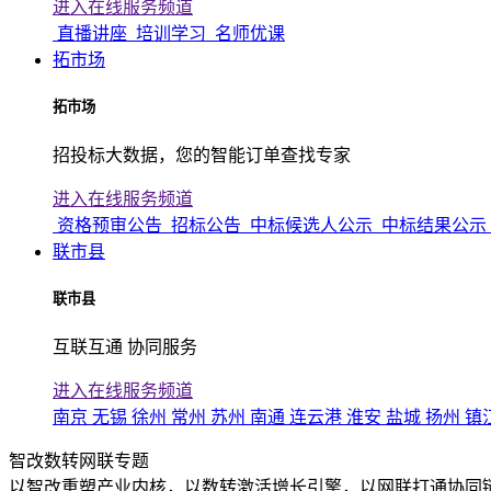
进入在线服务频道
直播讲座
培训学习
名师优课
拓市场
拓市场
招投标大数据，您的智能订单查找专家
进入在线服务频道
资格预审公告
招标公告
中标候选人公示
中标结果公示
联市县
联市县
互联互通 协同服务
进入在线服务频道
南京
无锡
徐州
常州
苏州
南通
连云港
淮安
盐城
扬州
镇
智改数转网联专题
以智改重塑产业内核，以数转激活增长引擎，以网联打通协同