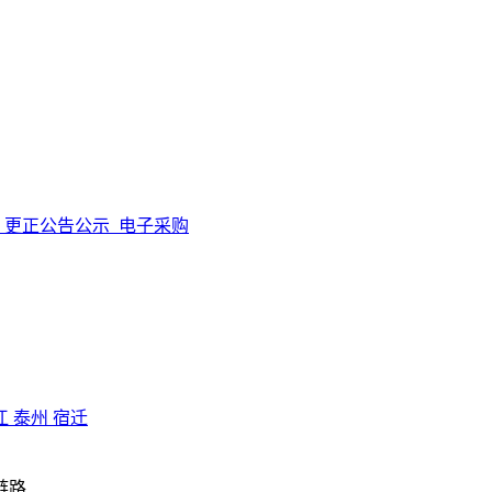
更正公告公示
电子采购
江
泰州
宿迁
链路