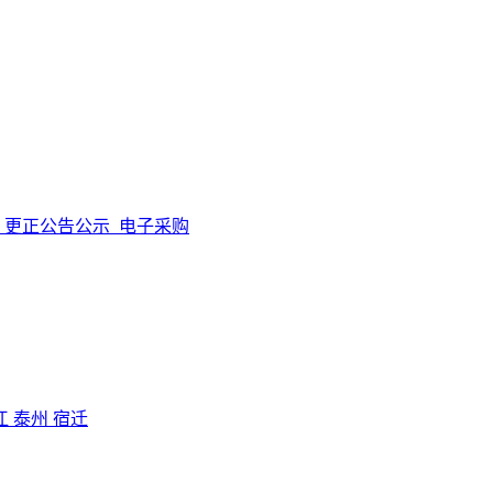
更正公告公示
电子采购
江
泰州
宿迁