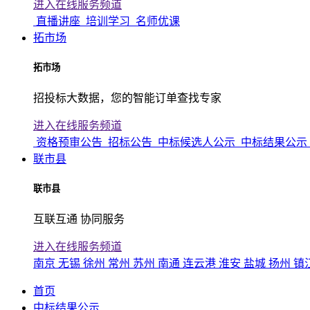
进入在线服务频道
直播讲座
培训学习
名师优课
拓市场
拓市场
招投标大数据，您的智能订单查找专家
进入在线服务频道
资格预审公告
招标公告
中标候选人公示
中标结果公示
联市县
联市县
互联互通 协同服务
进入在线服务频道
南京
无锡
徐州
常州
苏州
南通
连云港
淮安
盐城
扬州
镇
首页
中标结果公示