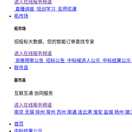
进入在线服务频道
直播讲座
培训学习
名师优课
拓市场
拓市场
招投标大数据，您的智能订单查找专家
进入在线服务频道
资格预审公告
招标公告
中标候选人公示
中标结果公示
联市县
联市县
互联互通 协同服务
进入在线服务频道
南京
无锡
徐州
常州
苏州
南通
连云港
淮安
盐城
扬州
镇
首页
中标结果公示