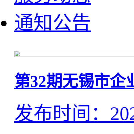
通知公告
第32期无锡市
发布时间：2025