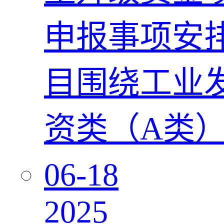
申报事项安
目围绕工业
资类（A类
06-18
2025