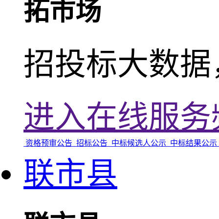
拓市场
招投标大数据
进入在线服务
资格预审公告
招标公告
中标候选人公示
中标结果公示
联市县