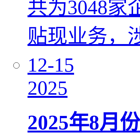
共为3048家
贴现业务，涉
12-15
2025
2025年8