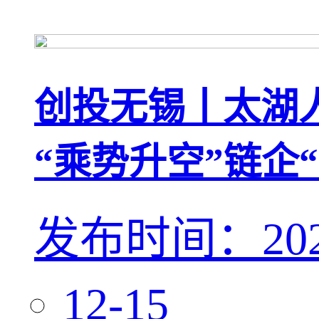
创投无锡丨太湖
“乘势升空”链企
发布时间：2025
12-15