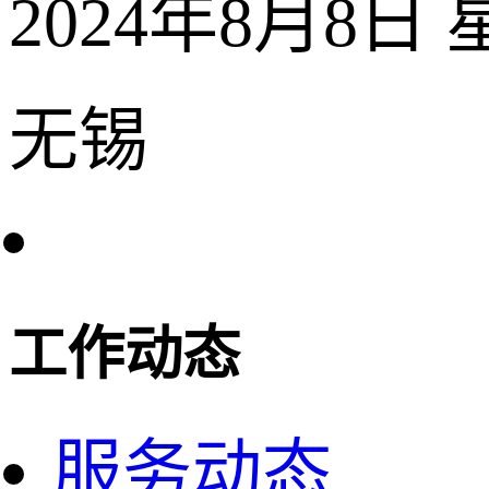
2024年8月8日
无锡
工作动态
服务动态