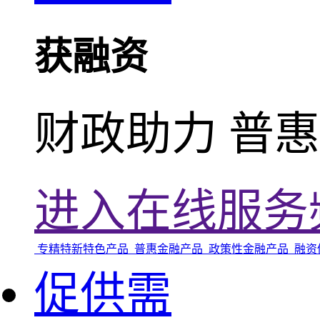
获融资
财政助力 普
进入在线服务
专精特新特色产品
普惠金融产品
政策性金融产品
融资
促供需