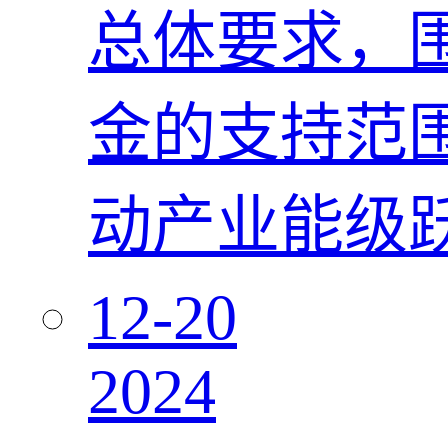
总体要求，
金的支持范
动产业能级跃
12-20
2024