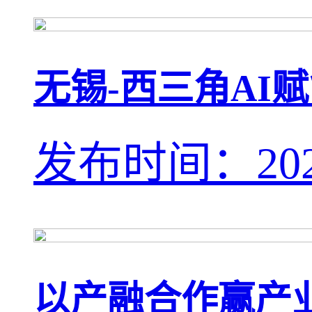
无锡-西三角A
发布时间：2025
以产融合作赢产