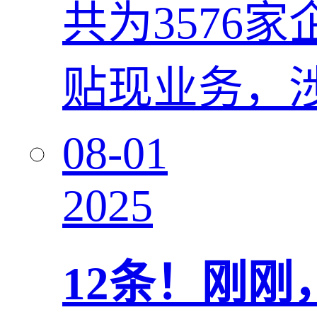
共为3576家
贴现业务，涉
08-01
2025
12条！刚