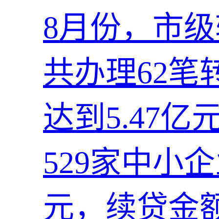
8月份，市
共办理62笔
达到5.47
529家中小
元，续贷金额