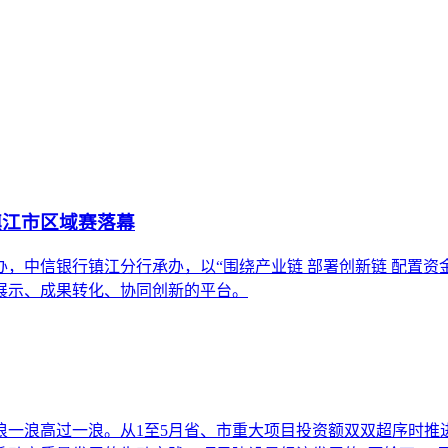
镇江市区域赛落幕
，中信银行镇江分行承办，以“围绕产业链 部署创新链 配置资
展示、成果转化、协同创新的平台。
浪一浪高过一浪。从1至5月省、市重大项目投资额双双超序时推