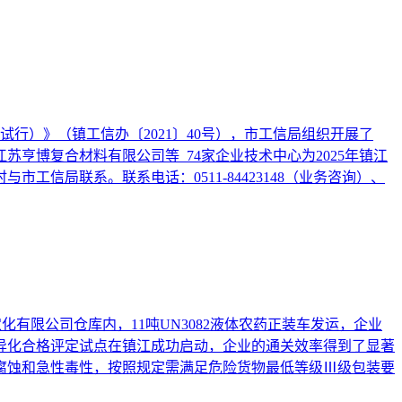
行）》（镇工信办〔2021〕40号），市工信局组织开展了
亨博复合材料有限公司等 74家企业技术中心为2025年镇江
市工信局联系。联系电话：0511-84423148（业务咨询）、
化有限公司仓库内，11吨UN3082液体农药正装车发运，企业
定差异化合格评定试点在镇江成功启动，企业的通关效率得到了显著
爆、腐蚀和急性毒性，按照规定需满足危险货物最低等级Ⅲ级包装要