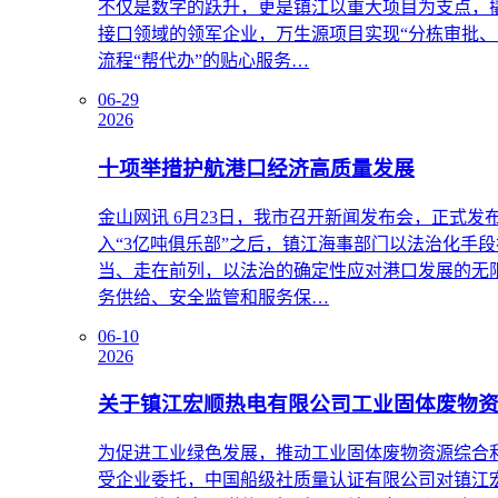
不仅是数字的跃升，更是镇江以重大项目为支点，撬
接口领域的领军企业，万生源项目实现“分栋审批、
流程“帮代办”的贴心服务…
06-29
2026
十项举措护航港口经济高质量发展
金山网讯 6月23日，我市召开新闻发布会，正式发
入“3亿吨俱乐部”之后，镇江海事部门以法治化手
当、走在前列，以法治的确定性应对港口发展的无
务供给、安全监管和服务保…
06-10
2026
关于镇江宏顺热电有限公司工业固体废物
为促进工业绿色发展，推动工业固体废物资源综合
受企业委托，中国船级社质量认证有限公司对镇江宏