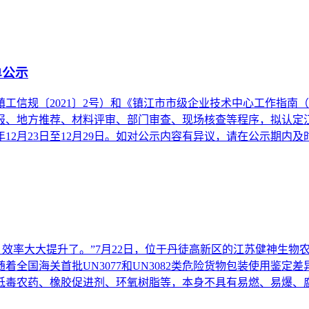
单公示
信规〔2021〕2号）和《镇江市市级企业技术中心工作指南（试
报、地方推荐、材料评审、部门审查、现场核查等程序，拟认定江苏
2月23日至12月29日。如对公示内容有异议，请在公示期内及时与
，效率大大提升了。”7月22日，位于丹徒高新区的江苏健神生物农
着全国海关首批UN3077和UN3082类危险货物包装使用鉴
主要包含低毒农药、橡胶促进剂、环氧树脂等，本身不具有易燃、易