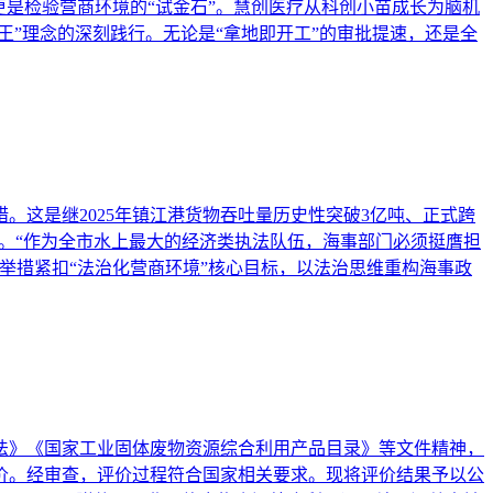
更是检验营商环境的“试金石”。慧创医疗从科创小苗成长为脑机
王”理念的深刻践行。无论是“拿地即开工”的审批提速，还是全
。这是继2025年镇江港货物吞吐量历史性突破3亿吨、正式跨
航。“作为全市水上最大的经济类执法队伍，海事部门必须挺膺担
举措紧扣“法治化营商环境”核心目标，以法治思维重构海事政
法》《国家工业固体废物资源综合利用产品目录》等文件精神，
评价。经审查，评价过程符合国家相关要求。现将评价结果予以公