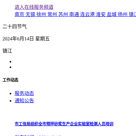
进入在线服务频道
南京
无锡
徐州
常州
苏州
南通
连云港
淮安
盐城
扬州
镇
二十四节气
2024年6月14日 星期五
镇江
工作动态
服务动态
通知公告
市工信局组织全市预拌砂浆生产企业实验室检测人员培训