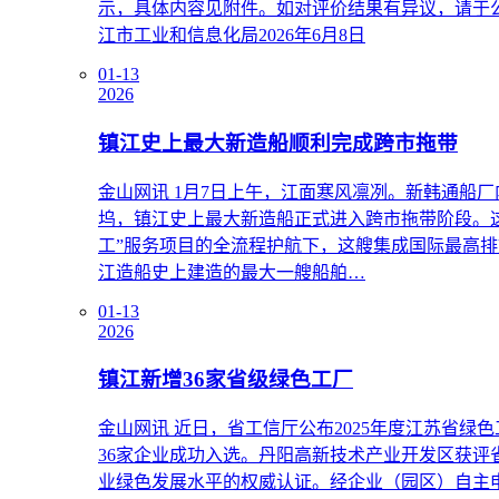
示，具体内容见附件。如对评价结果有异议，请于公示
江市工业和信息化局2026年6月8日
01-13
2026
镇江史上最大新造船顺利完成跨市拖带
金山网讯 1月7日上午，江面寒风凛冽。新韩通船厂
坞，镇江史上最大新造船正式进入跨市拖带阶段。
工”服务项目的全流程护航下，这艘集成国际最高排
江造船史上建造的最大一艘船舶…
01-13
2026
镇江新增36家省级绿色工厂
金山网讯 近日，省工信厅公布2025年度江苏省
36家企业成功入选。丹阳高新技术产业开发区获
业绿色发展水平的权威认证。经企业（园区）自主