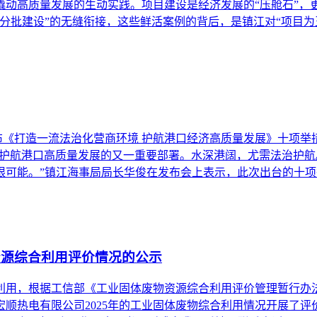
动高质量发展的生动实践。项目建设是经济发展的“压舱石”，
分批建设”的无缝衔接，这些鲜活案例的背后，是镇江对“项目为
布《打造一流法治化营商环境 护航港口经济高质量发展》十项举措
段护航港口高质量发展的又一重要部署。水深港阔，尤需法治护
限可能。”镇江海事局局长华俊在发布会上表示，此次出台的十项
资源综合利用评价情况的公示
利用，根据工信部《工业固体废物资源综合利用评价管理暂行办
顺热电有限公司2025年的工业固体废物综合利用情况开展了