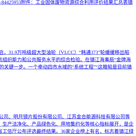
4425953附件：工业固体废物资源综合利用评价结果汇总表镇
1.9万吨级超大型油轮（VLCC）“韩通373”轮缓缓移出船
航组织能力和公共服务水平的综合检验。在镇江海事局“金牌海
的关键一步。一个牵动四市水域的“系统工程”“这艘船是目前镇
限公司、明月镜片股份有限公司、江苏金合能源科技有限公司等
、生产洁净化、产品绿色化、用地集约化等核心指标展开，是企
工信厅公布评选最终结果。36家企业榜上有名，标志着镇江绿