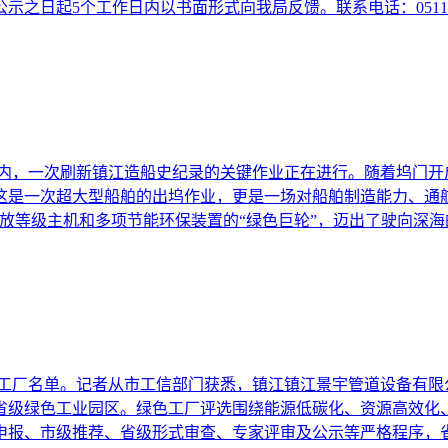
之日起5个工作日内以书面形式向我局反馈。联系电话：0511-8
内，一次刷新镇江造船史纪录的关键作业正在进行。随着坞门开启，3
这是一次超大型船舶的出坞作业，更是一场对船舶制造能力、通
放等级主机和多项节能环保装置的“绿色巨轮”，迈出了驶向深海
绿色工厂名单。记者从市工信部门获悉，镇江镇江景宇管道设备有
评省级绿色工业园区。绿色工厂评选围绕能源低碳化、资源高效化
申报、市级推荐、省级形式审查、专家评审及公示等严格程序，省